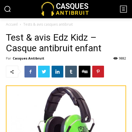
CASQUES
ANTIBRUIT
Accueil
Tests & avis casques antibruit
Test & avis Edz Kidz –
Casque antibruit enfant
Par
Casques Antibruit
9882